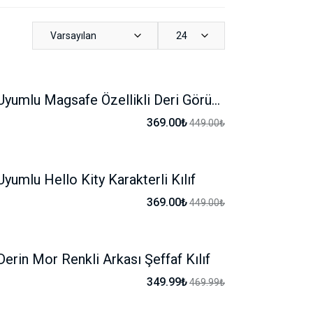
Varsayılan
24
iPhone Uyumlu Magsafe Özellikli Deri Görünümlü Kılıf
-17%
369.00₺
449.00₺
yumlu Hello Kity Karakterli Kılıf
-17%
369.00₺
449.00₺
erin Mor Renkli Arkası Şeffaf Kılıf
-25%
349.99₺
469.99₺