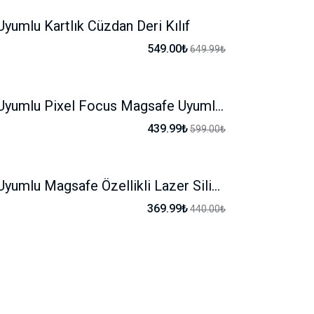
yumlu Kartlık Cüzdan Deri Kılıf
3 AL 2 ÖDE
549.00₺
649.99₺
iPhone Uyumlu Pixel Focus Magsafe Uyumlu Kılıf
-26%
439.99₺
599.00₺
iPhone Uyumlu Magsafe Özellikli Lazer Silikon Kılıf
-15%
369.99₺
440.00₺