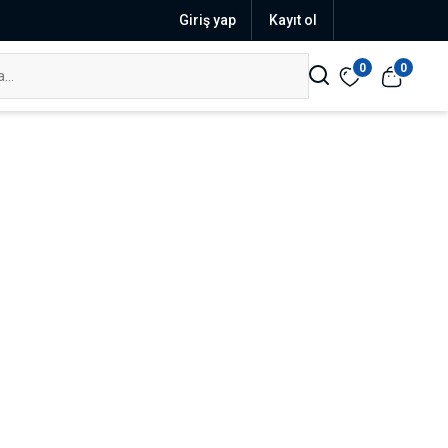
Giriş yap
Kayıt ol
0
0