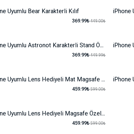
ne Uyumlu Bear Karakterli Kılıf
iPhone U
-17%
369.99₺
449.00₺
iPhone Uyumlu Astronot Karakterli Stand Özellikli Kılıf
-17%
369.99₺
449.99₺
iPhone Uyumlu Lens Hediyeli Mat Magsafe Ultra Lüx Kılıf
-23%
459.99₺
599.00₺
iPhone Uyumlu Lens Hediyeli Magsafe Özellkli Grace Kılıf
-23%
459.99₺
599.00₺