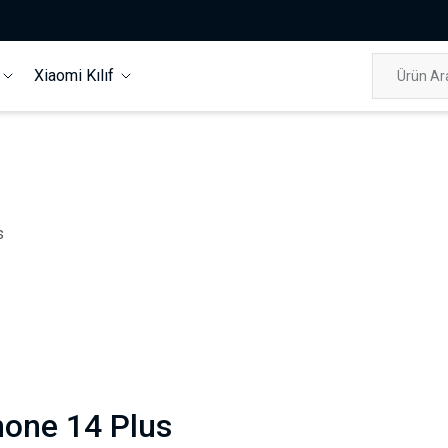
f
Xiaomi Kılıf
s
hone 14 Plus