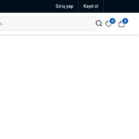
Giriş yap
Kayıt ol
0
0