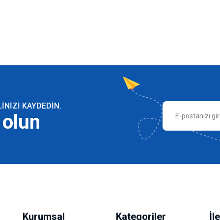
NIZI KAYDEDIN.
 olun
Kurumsal
Kategoriler
İl