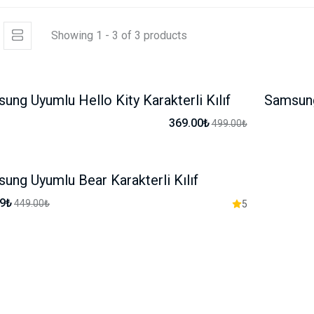
Showing 1 - 3 of 3 products
ung Uyumlu Hello Kity Karakterli Kılıf
Samsung 
-26%
369.00₺
499.00₺
ung Uyumlu Bear Karakterli Kılıf
-17%
99₺
449.00₺
5