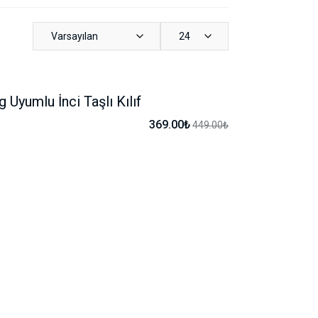
Varsayılan
24
Uyumlu İnci Taşlı Kılıf
-17%
369.00₺
449.00₺