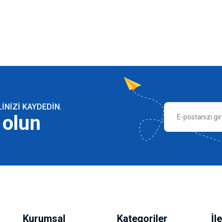
NIZI KAYDEDIN.
 olun
Kurumsal
Kategoriler
İl