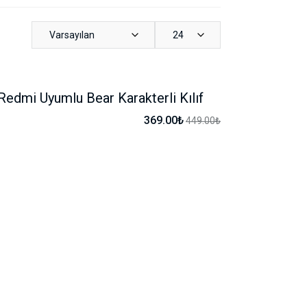
Varsayılan
24
Redmi Uyumlu Bear Karakterli Kılıf
-17%
369.00₺
449.00₺