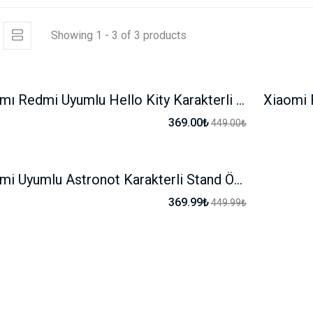
Showing 1 - 3 of 3 products
Xiaomı Redmi Uyumlu Hello Kity Karakterli Kılıf
Xiaomi 
-17%
369.00₺
449.00₺
Xiaomi Uyumlu Astronot Karakterli Stand Özellikli Kılıf
-17%
369.99₺
449.99₺