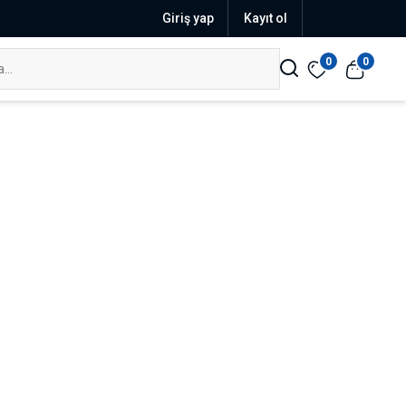
Giriş yap
Kayıt ol
0
0