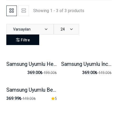
Showing 1 - 3 of 3 products
Varsayılan
24
Filtre
Samsung Uyumlu Hello Kity Karakterli Kılıf
Samsung Uyumlu İnci Taşlı Kılıf
-26%
-17%
369.00₺
369.00₺
499.00₺
449.00₺
Samsung Uyumlu Bear Karakterli Kılıf
-17%
369.99₺
449.00₺
5