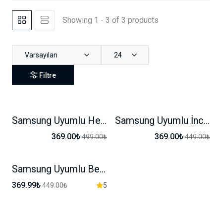
Showing 1 - 3 of 3 products
Varsayılan
24
Filtre
Samsung Uyumlu Hello Kity Karakterli Kılıf
Samsung Uyumlu İnci Taşlı Kılıf
-26%
-17%
369.00₺
369.00₺
499.00₺
449.00₺
Samsung Uyumlu Bear Karakterli Kılıf
-17%
369.99₺
449.00₺
5