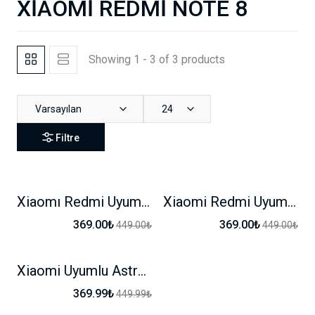
XİAOMİ REDMİ NOTE 8
Showing 1 - 3 of 3 products
Varsayılan
24
Filtre
Xiaomı Redmi Uyumlu Hello Kity Karakterli Kılıf
Xiaomi Redmi Uyumlu Bear Karakterli Kılıf
-17%
-17%
369.00₺
369.00₺
449.00₺
449.00₺
Xiaomi Uyumlu Astronot Karakterli Stand Özellikli Kılıf
-17%
369.99₺
449.99₺